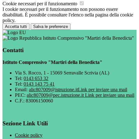
Cookie necessari per il funzionamento
I cookie necessari per il funzionamento non possono essere
disabilitati. È possibile consultare l'elenco nella pagina della cookie
policy.
Accetta tutti
Salva le preferenze
Istituto Comprensivo "Martiri della Benedicta"
Contatti
Istituto Comprensivo "Martiri della Benedicta"
Via S. Rocco, 1 - 15069 Serravalle Scrivia (AL)
Tel:
0143 653 32
Tel:
0143 143 75 41
Email:
alic807009@istruzione.it
Link per inviare una mail
PEC:
alic807009@pec.istruzione.it
Link per inviare una mail
C.F.: 83006150060
Sezione Link Utili
Cookie policy