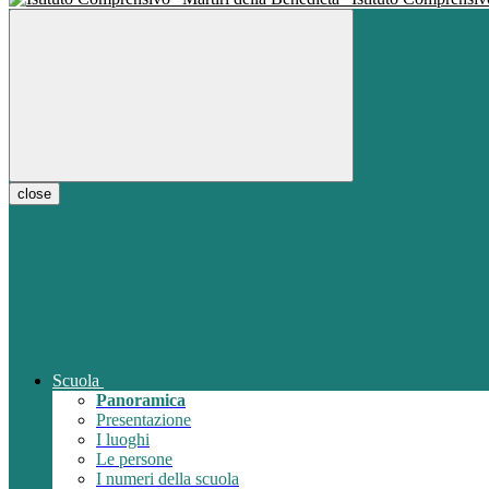
close
Scuola
Panoramica
Presentazione
I luoghi
Le persone
I numeri della scuola