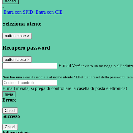
-
Entra con SPID
Entra con CIE
Seleziona utente
button close
×
Recupero password
button close
×
E-mail
Verrà inviato un messaggio all'indirizz
Non hai una e-mail associata al nome utente? Effettua il reset della password tram
E-mail inviata, si prega di controllare la casella di posta elettronica!
Errore
Chiudi
Successo
Chiudi
Informazione