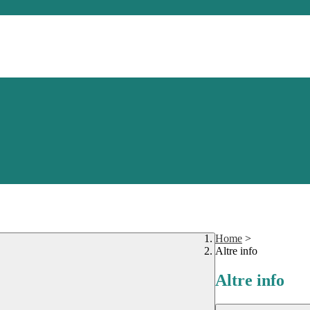
Home
>
Altre info
Altre info