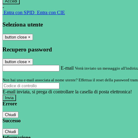
-
Entra con SPID
Entra con CIE
Seleziona utente
button close
×
Recupero password
button close
×
E-mail
Verrà inviato un messaggio all'indirizz
Non hai una e-mail associata al nome utente? Effettua il reset della password tram
E-mail inviata, si prega di controllare la casella di posta elettronica!
Errore
Chiudi
Successo
Chiudi
Informazione