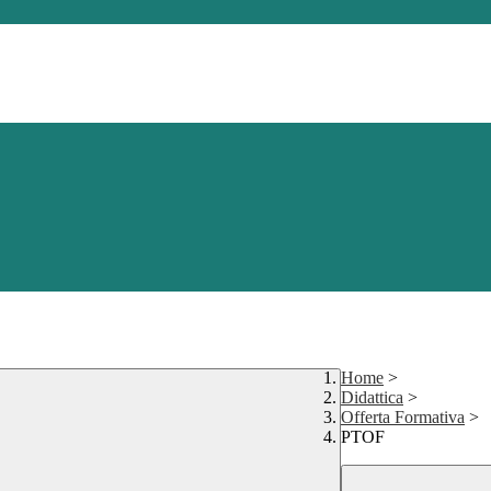
Home
>
Didattica
>
Offerta Formativa
>
PTOF