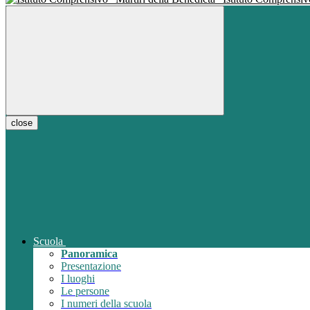
close
Scuola
Panoramica
Presentazione
I luoghi
Le persone
I numeri della scuola