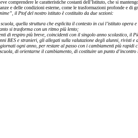
comprendere le caratteristiche costanti dell’Istituto, che si mantengono
tanze e delle condizioni esterne, come le trasformazioni profonde e di 
nime”, il Pt
of del nostro istituto è costituito da due sezioni:
scuola, quella struttura che esplicita il contesto in cui l’istituto opera e
nto si trasforma con un ritmo più lento;
nti di respiro più breve, coincidenti con il singolo anno scolastico, il P
nni BES e stranieri, gli allegati sulla valutazione degli alunni, rivisti
giornati ogni anno, per restare al passo con i cambiamenti più rapidi
 scuola, di orientarne il cambiamento, di costituire un punto d’incontro id