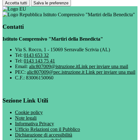
Accetta tutti
Salva le preferenze
Istituto Comprensivo "Martiri della Benedicta"
Contatti
Istituto Comprensivo "Martiri della Benedicta"
Via S. Rocco, 1 - 15069 Serravalle Scrivia (AL)
Tel:
0143 653 32
Tel:
0143 143 75 41
Email:
alic807009@istruzione.it
Link per inviare una mail
PEC:
alic807009@pec.istruzione.it
Link per inviare una mail
C.F.: 83006150060
Sezione Link Utili
Cookie policy
Note legali
Informativa Privacy
Ufficio Relazioni con il Pubblico
Dichiarazione di accessibilità