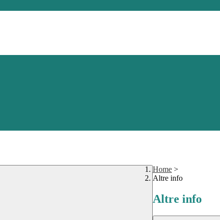
Home
>
Altre info
Altre info