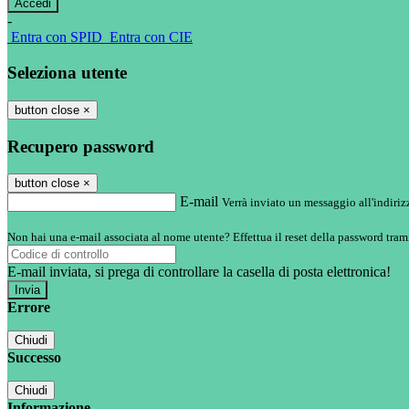
-
Entra con SPID
Entra con CIE
Seleziona utente
button close
×
Recupero password
button close
×
E-mail
Verrà inviato un messaggio all'indirizz
Non hai una e-mail associata al nome utente? Effettua il reset della password tram
E-mail inviata, si prega di controllare la casella di posta elettronica!
Errore
Chiudi
Successo
Chiudi
Informazione