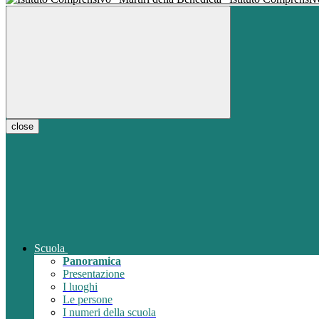
close
Scuola
Panoramica
Presentazione
I luoghi
Le persone
I numeri della scuola