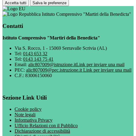
Accetta tutti
Salva le preferenze
Istituto Comprensivo "Martiri della Benedicta"
Contatti
Istituto Comprensivo "Martiri della Benedicta"
Via S. Rocco, 1 - 15069 Serravalle Scrivia (AL)
Tel:
0143 653 32
Tel:
0143 143 75 41
Email:
alic807009@istruzione.it
Link per inviare una mail
PEC:
alic807009@pec.istruzione.it
Link per inviare una mail
C.F.: 83006150060
Sezione Link Utili
Cookie policy
Note legali
Informativa Privacy
Ufficio Relazioni con il Pubblico
Dichiarazione di accessibilità