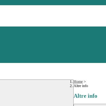
Home
>
Altre info
Altre info