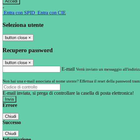
-
Entra con SPID
Entra con CIE
Seleziona utente
button close
×
Recupero password
button close
×
E-mail
Verrà inviato un messaggio all'indirizz
Non hai una e-mail associata al nome utente? Effettua il reset della password tram
E-mail inviata, si prega di controllare la casella di posta elettronica!
Errore
Chiudi
Successo
Chiudi
Informazione