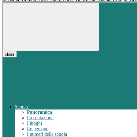
close
Scuola
Panoramica
Presentazione
I luoghi
Le persone
I numeri della scuola