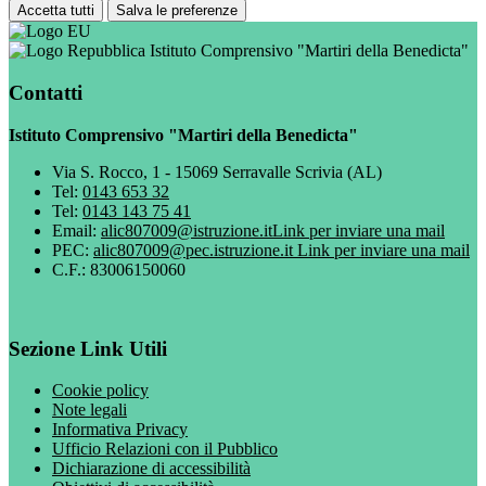
Accetta tutti
Salva le preferenze
Istituto Comprensivo "Martiri della Benedicta"
Contatti
Istituto Comprensivo "Martiri della Benedicta"
Via S. Rocco, 1 - 15069 Serravalle Scrivia (AL)
Tel:
0143 653 32
Tel:
0143 143 75 41
Email:
alic807009@istruzione.it
Link per inviare una mail
PEC:
alic807009@pec.istruzione.it
Link per inviare una mail
C.F.: 83006150060
Sezione Link Utili
Cookie policy
Note legali
Informativa Privacy
Ufficio Relazioni con il Pubblico
Dichiarazione di accessibilità