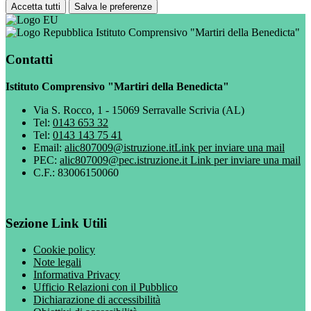
Accetta tutti
Salva le preferenze
Istituto Comprensivo "Martiri della Benedicta"
Contatti
Istituto Comprensivo "Martiri della Benedicta"
Via S. Rocco, 1 - 15069 Serravalle Scrivia (AL)
Tel:
0143 653 32
Tel:
0143 143 75 41
Email:
alic807009@istruzione.it
Link per inviare una mail
PEC:
alic807009@pec.istruzione.it
Link per inviare una mail
C.F.: 83006150060
Sezione Link Utili
Cookie policy
Note legali
Informativa Privacy
Ufficio Relazioni con il Pubblico
Dichiarazione di accessibilità