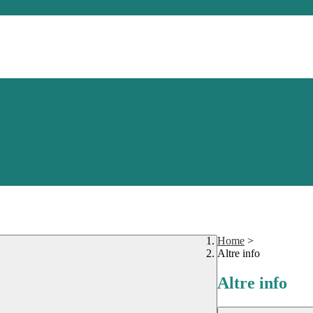
Home
>
Altre info
Altre info