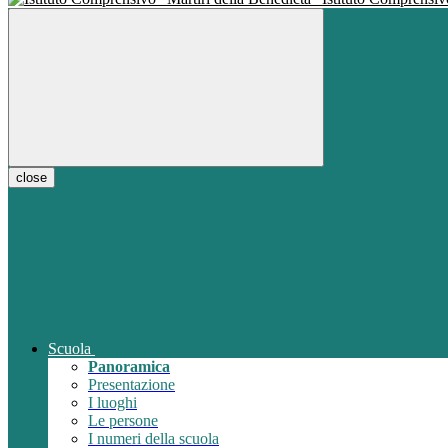
close
Scuola
Panoramica
Presentazione
I luoghi
Le persone
I numeri della scuola