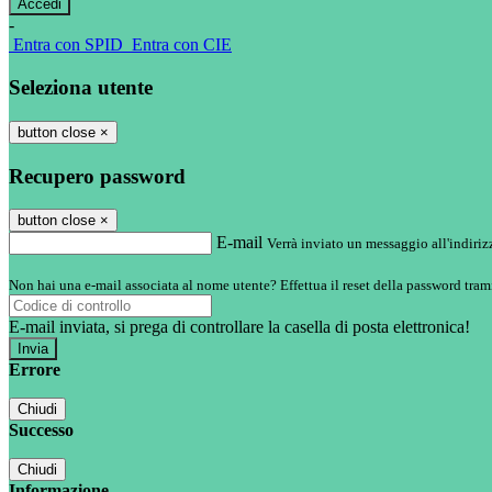
-
Entra con SPID
Entra con CIE
Seleziona utente
button close
×
Recupero password
button close
×
E-mail
Verrà inviato un messaggio all'indirizz
Non hai una e-mail associata al nome utente? Effettua il reset della password tram
E-mail inviata, si prega di controllare la casella di posta elettronica!
Errore
Chiudi
Successo
Chiudi
Informazione