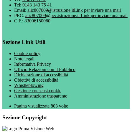
Tel:
0143 143 75 41
Email:
alic807009@istruzione.it
Link per inviare una mail
PEC:
alic807009@pec.istruzione.it
Link per inviare una mail
C.F.: 83006150060
Sezione Link Utili
Cookie policy
Note legali
Informativa Privacy
Ufficio Relazioni con il Pubblico
Dichiarazione di accessibilità
Obiettivi di accessibilità
Whistleblowing
Gestione consensi cookie
Amministrazione trasparente
Pagina visualizzata
803
volte
Sezione Copyright