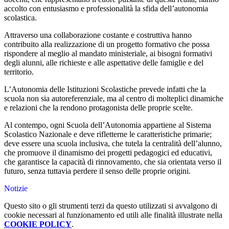
accolto
con
entusiasmo
e
professionalità
la
sfida
dell’autonomia
scolastica.
Attraverso
una
collaborazione
costante
e
costruttiva
hanno
contribuito
alla
realizzazione
di
un
progetto
formativo
che
possa
rispondere
al
meglio
al
mandato
ministeriale,
ai
bisogni
formativi
degli
alunni,
alle
richieste
e
alle
aspettative
delle
famiglie
e
del
territorio.
L’Autonomia
delle
Istituzioni
Scolastiche
prevede
infatti
che
la
scuola
non
sia
autoreferenziale,
ma
al
centro
di
molteplici
dinamiche
e
relazioni
che
la
rendono
protagonista
delle
proprie
scelte.
Al
contempo,
ogni
Scuola
dell’Autonomia
appartiene
al
Sistema
Scolastico
Nazionale
e
deve
rifletterne
le
caratteristiche
primarie;
deve
essere
una
scuola
inclusiva,
che
tutela
la
centralità
dell’alunno,
che
promuove
il
dinamismo
dei
progetti
pedagogici
ed
educativi,
che
garantisce
la
capacità
di
rinnovamento, che sia orientata verso il
futuro, senza tuttavia perdere il senso delle proprie origini.
Notizie
Questo sito o gli strumenti terzi da questo utilizzati si avvalgono di
cookie necessari al funzionamento ed utili alle finalità illustrate nella
COOKIE POLICY
.