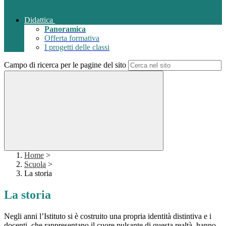
Didattica
Panoramica
Offerta formativa
I progetti delle classi
Campo di ricerca per le pagine del sito
Home
>
Scuola
>
La storia
La storia
Negli
anni
l’Istituto
si
è
costruito
una
propria
identità
distintiva
e
i
docenti,
che
rappresentano
il
cuore
pulsante
di
questa
realtà,
hanno