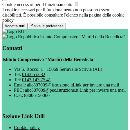
Cookie necessari per il funzionamento
I cookie necessari per il funzionamento non possono essere
disabilitati. È possibile consultare l'elenco nella pagina della cookie
policy.
Accetta tutti
Salva le preferenze
Istituto Comprensivo "Martiri della Benedicta"
Contatti
Istituto Comprensivo "Martiri della Benedicta"
Via S. Rocco, 1 - 15069 Serravalle Scrivia (AL)
Tel:
0143 653 32
Tel:
0143 143 75 41
Email:
alic807009@istruzione.it
Link per inviare una mail
PEC:
alic807009@pec.istruzione.it
Link per inviare una mail
C.F.: 83006150060
Sezione Link Utili
Cookie policy