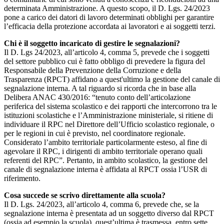
determinata Amministrazione. A questo scopo, il D. Lgs. 24/2023
pone a carico dei datori di lavoro determinati obblighi per garantire
l’efficacia della protezione accordata ai lavoratori e ai soggetti terzi.
Chi è il soggetto incaricato di gestire le segnalazioni?
Il D. Lgs 24/2023, all’articolo 4, comma 5, prevede che i soggetti
del settore pubblico cui è fatto obbligo di prevedere la figura del
Responsabile della Prevenzione della Corruzione e della
Trasparenza (RPCT) affidano a quest'ultimo la gestione del canale di
segnalazione interna. A tal riguardo si ricorda che in base alla
Delibera ANAC 430/2016: “tenuto conto dell’articolazione
periferica del sistema scolastico e dei rapporti che intercorrono tra le
istituzioni scolastiche e l’Amministrazione ministeriale, si ritiene di
individuare il RPC nel Direttore dell’Ufficio scolastico regionale, o
per le regioni in cui è previsto, nel coordinatore regionale.
Considerato l’ambito territoriale particolarmente esteso, al fine di
agevolare il RPC, i dirigenti di ambito territoriale operano quali
referenti del RPC”. Pertanto, in ambito scolastico, la gestione del
canale di segnalazione interna è affidata al RPCT ossia l’USR di
riferimento.
Cosa succede se scrivo direttamente alla scuola?
Il D. Lgs. 24/2023, all’articolo 4, comma 6, prevede che, se la
segnalazione interna è presentata ad un soggetto diverso dal RPCT
(ossia ad esempio la scuola), quest’ultima è trasmessa, entro sette