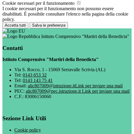
Cookie necessari per il funzionamento
I cookie necessari per il funzionamento non possono essere
disabilitati. È possibile consultare l'elenco nella pagina della cookie
policy.
Accetta tutti
Salva le preferenze
Istituto Comprensivo "Martiri della Benedicta"
Contatti
Istituto Comprensivo "Martiri della Benedicta"
Via S. Rocco, 1 - 15069 Serravalle Scrivia (AL)
Tel:
0143 653 32
Tel:
0143 143 75 41
Email:
alic807009@istruzione.it
Link per inviare una mail
PEC:
alic807009@pec.istruzione.it
Link per inviare una mail
C.F.: 83006150060
Sezione Link Utili
Cookie policy