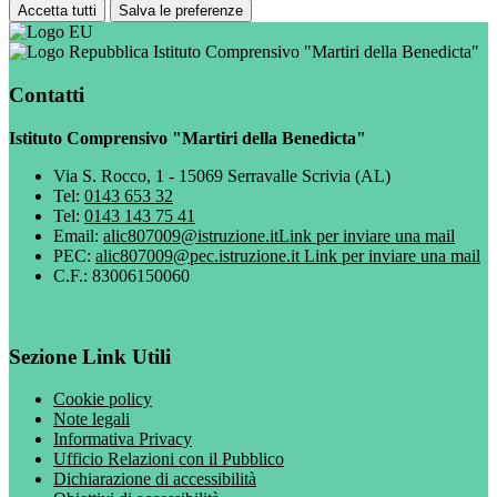
Accetta tutti
Salva le preferenze
Istituto Comprensivo "Martiri della Benedicta"
Contatti
Istituto Comprensivo "Martiri della Benedicta"
Via S. Rocco, 1 - 15069 Serravalle Scrivia (AL)
Tel:
0143 653 32
Tel:
0143 143 75 41
Email:
alic807009@istruzione.it
Link per inviare una mail
PEC:
alic807009@pec.istruzione.it
Link per inviare una mail
C.F.: 83006150060
Sezione Link Utili
Cookie policy
Note legali
Informativa Privacy
Ufficio Relazioni con il Pubblico
Dichiarazione di accessibilità