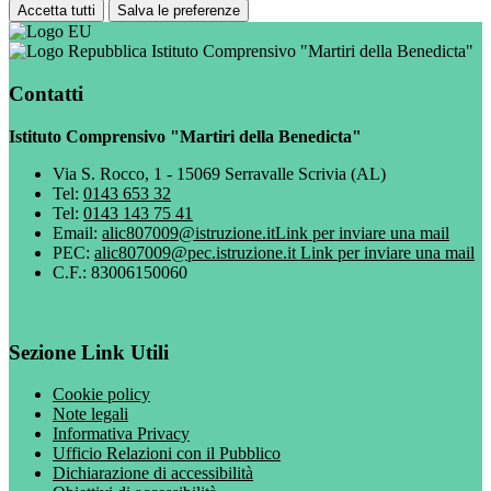
Accetta tutti
Salva le preferenze
Istituto Comprensivo "Martiri della Benedicta"
Contatti
Istituto Comprensivo "Martiri della Benedicta"
Via S. Rocco, 1 - 15069 Serravalle Scrivia (AL)
Tel:
0143 653 32
Tel:
0143 143 75 41
Email:
alic807009@istruzione.it
Link per inviare una mail
PEC:
alic807009@pec.istruzione.it
Link per inviare una mail
C.F.: 83006150060
Sezione Link Utili
Cookie policy
Note legali
Informativa Privacy
Ufficio Relazioni con il Pubblico
Dichiarazione di accessibilità