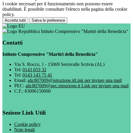
I cookie necessari per il funzionamento non possono essere
disabilitati. È possibile consultare l'elenco nella pagina della cookie
policy.
Accetta tutti
Salva le preferenze
Istituto Comprensivo "Martiri della Benedicta"
Contatti
Istituto Comprensivo "Martiri della Benedicta"
Via S. Rocco, 1 - 15069 Serravalle Scrivia (AL)
Tel:
0143 653 32
Tel:
0143 143 75 41
Email:
alic807009@istruzione.it
Link per inviare una mail
PEC:
alic807009@pec.istruzione.it
Link per inviare una mail
C.F.: 83006150060
Sezione Link Utili
Cookie policy
Note legali