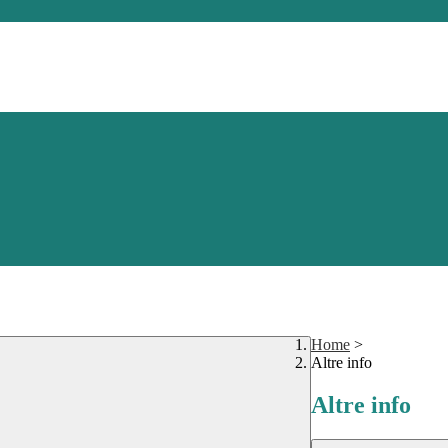
Home
>
Altre info
Altre info