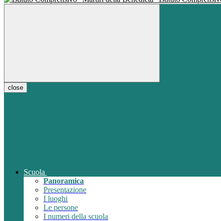
close
Scuola
Panoramica
Presentazione
I luoghi
Le persone
I numeri della scuola