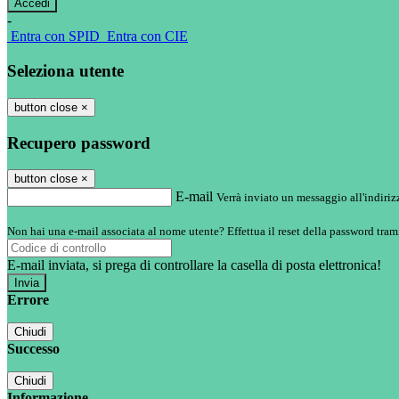
-
Entra con SPID
Entra con CIE
Seleziona utente
button close
×
Recupero password
button close
×
E-mail
Verrà inviato un messaggio all'indirizz
Non hai una e-mail associata al nome utente? Effettua il reset della password tram
E-mail inviata, si prega di controllare la casella di posta elettronica!
Errore
Chiudi
Successo
Chiudi
Informazione