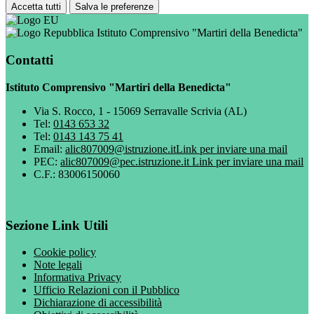
Accetta tutti
Salva le preferenze
Istituto Comprensivo "Martiri della Benedicta"
Contatti
Istituto Comprensivo "Martiri della Benedicta"
Via S. Rocco, 1 - 15069 Serravalle Scrivia (AL)
Tel:
0143 653 32
Tel:
0143 143 75 41
Email:
alic807009@istruzione.it
Link per inviare una mail
PEC:
alic807009@pec.istruzione.it
Link per inviare una mail
C.F.: 83006150060
Sezione Link Utili
Cookie policy
Note legali
Informativa Privacy
Ufficio Relazioni con il Pubblico
Dichiarazione di accessibilità