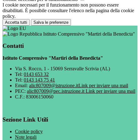
I cookie necessari per il funzionamento non possono essere
disabilitati. È possibile consultare l'elenco nella pagina della cookie
policy.
Accetta tutti
Salva le preferenze
Istituto Comprensivo "Martiri della Benedicta"
Contatti
Istituto Comprensivo "Martiri della Benedicta"
Via S. Rocco, 1 - 15069 Serravalle Scrivia (AL)
Tel:
0143 653 32
Tel:
0143 143 75 41
Email:
alic807009@istruzione.it
Link per inviare una mail
PEC:
alic807009@pec.istruzione.it
Link per inviare una mail
C.F.: 83006150060
Sezione Link Utili
Cookie policy
Note legali