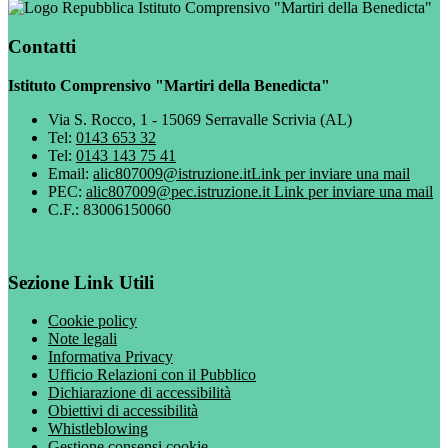
Istituto Comprensivo "Martiri della Benedicta"
Contatti
Istituto Comprensivo "Martiri della Benedicta"
Via S. Rocco, 1 - 15069 Serravalle Scrivia (AL)
Tel:
0143 653 32
Tel:
0143 143 75 41
Email:
alic807009@istruzione.it
Link per inviare una mail
PEC:
alic807009@pec.istruzione.it
Link per inviare una mail
C.F.: 83006150060
Sezione Link Utili
Cookie policy
Note legali
Informativa Privacy
Ufficio Relazioni con il Pubblico
Dichiarazione di accessibilità
Obiettivi di accessibilità
Whistleblowing
Gestione consensi cookie