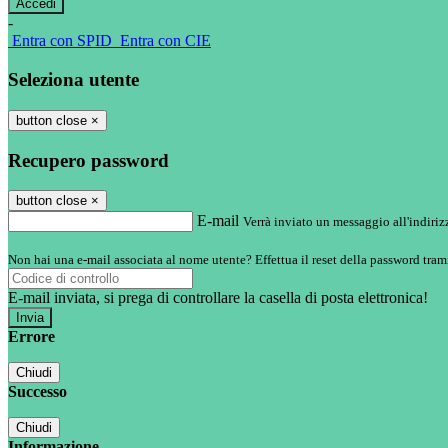
-
Entra con SPID
Entra con CIE
Seleziona utente
button close
×
Recupero password
button close
×
E-mail
Verrà inviato un messaggio all'indirizz
Non hai una e-mail associata al nome utente? Effettua il reset della password tram
E-mail inviata, si prega di controllare la casella di posta elettronica!
Errore
Chiudi
Successo
Chiudi
Informazione