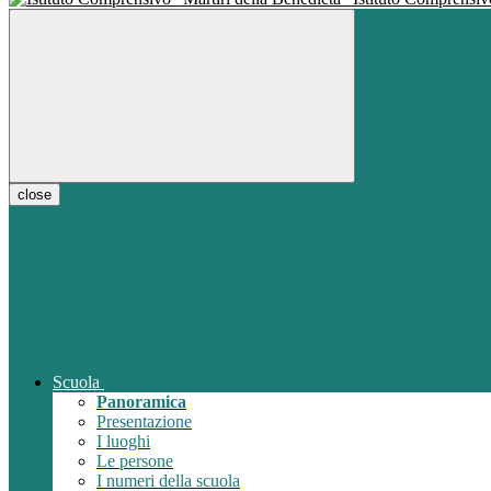
close
Scuola
Panoramica
Presentazione
I luoghi
Le persone
I numeri della scuola