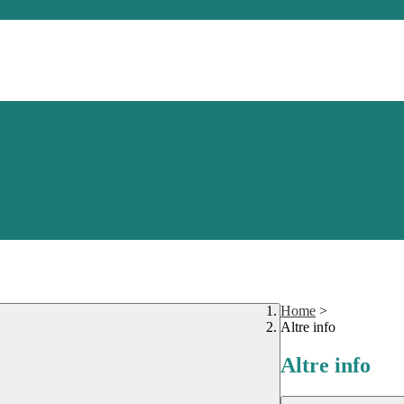
Home
>
Altre info
Altre info