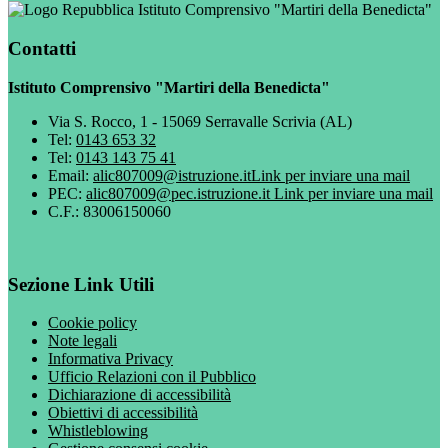
Istituto Comprensivo "Martiri della Benedicta"
Contatti
Istituto Comprensivo "Martiri della Benedicta"
Via S. Rocco, 1 - 15069 Serravalle Scrivia (AL)
Tel:
0143 653 32
Tel:
0143 143 75 41
Email:
alic807009@istruzione.it
Link per inviare una mail
PEC:
alic807009@pec.istruzione.it
Link per inviare una mail
C.F.: 83006150060
Sezione Link Utili
Cookie policy
Note legali
Informativa Privacy
Ufficio Relazioni con il Pubblico
Dichiarazione di accessibilità
Obiettivi di accessibilità
Whistleblowing