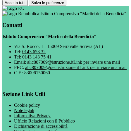
Accetta tutti
Salva le preferenze
Istituto Comprensivo "Martiri della Benedicta"
Contatti
Istituto Comprensivo "Martiri della Benedicta"
Via S. Rocco, 1 - 15069 Serravalle Scrivia (AL)
Tel:
0143 653 32
Tel:
0143 143 75 41
Email:
alic807009@istruzione.it
Link per inviare una mail
PEC:
alic807009@pec.istruzione.it
Link per inviare una mail
C.F.: 83006150060
Sezione Link Utili
Cookie policy
Note legali
Informativa Privacy
Ufficio Relazioni con il Pubblico
Dichiarazione di accessibilità