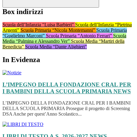
Box indirizzi
Scuola dell’Infanzia "Luisa Barbieri"
Scuola dell’Infanzia “Pietrina
Argenti”
Scuola Primaria “Nicola Montemanni”
Scuola Primaria
“Guglielmo Marconi”
Scuola Primaria “Antonio Ferrari”
Scuola
Media “Palmina e Alessandro Ver”
Scuola Media “Martiri della
Benedicta”
Scuola Media “Dante Alighieri”
In Evidenza
L’IMPEGNO DELLA FONDAZIONE CRAL PER
I BAMBINI DELLA SCUOLA PRIMARIA
NEWS
L’IMPEGNO DELLA FONDAZIONE CRAL PER I BAMBINI
DELLA SCUOLA PRIMARIA Prosegue il progetto di Screening
DSA Anche per quest’Anno Scolastico...
LIBRI DI TESTO A.S. 2026-2027
NEWS