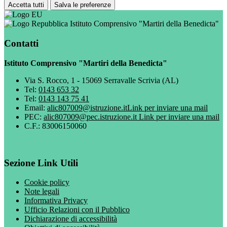
Accetta tutti
Salva le preferenze
Istituto Comprensivo "Martiri della Benedicta"
Contatti
Istituto Comprensivo "Martiri della Benedicta"
Via S. Rocco, 1 - 15069 Serravalle Scrivia (AL)
Tel:
0143 653 32
Tel:
0143 143 75 41
Email:
alic807009@istruzione.it
Link per inviare una mail
PEC:
alic807009@pec.istruzione.it
Link per inviare una mail
C.F.: 83006150060
Sezione Link Utili
Cookie policy
Note legali
Informativa Privacy
Ufficio Relazioni con il Pubblico
Dichiarazione di accessibilità