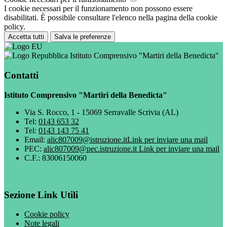
I cookie necessari per il funzionamento non possono essere
disabilitati. È possibile consultare l'elenco nella pagina della cookie
policy.
Accetta tutti
Salva le preferenze
Istituto Comprensivo "Martiri della Benedicta"
Contatti
Istituto Comprensivo "Martiri della Benedicta"
Via S. Rocco, 1 - 15069 Serravalle Scrivia (AL)
Tel:
0143 653 32
Tel:
0143 143 75 41
Email:
alic807009@istruzione.it
Link per inviare una mail
PEC:
alic807009@pec.istruzione.it
Link per inviare una mail
C.F.: 83006150060
Sezione Link Utili
Cookie policy
Note legali