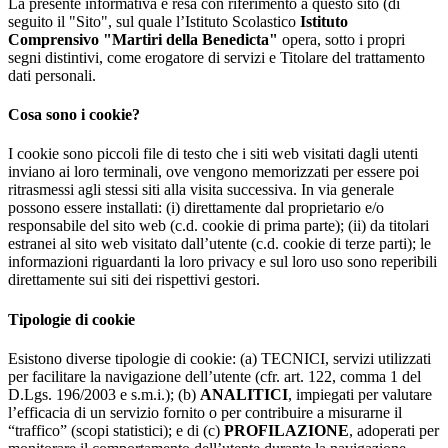
La presente informativa è resa con riferimento a questo sito (di
seguito il "Sito", sul quale l’Istituto Scolastico
Istituto
Comprensivo "Martiri della Benedicta"
opera, sotto i propri
segni distintivi, come erogatore di servizi e Titolare del trattamento
dati personali.
Cosa sono i cookie?
I cookie sono piccoli file di testo che i siti web visitati dagli utenti
inviano ai loro terminali, ove vengono memorizzati per essere poi
ritrasmessi agli stessi siti alla visita successiva. In via generale
possono essere installati: (i) direttamente dal proprietario e/o
responsabile del sito web (c.d. cookie di prima parte); (ii) da titolari
estranei al sito web visitato dall’utente (c.d. cookie di terze parti); le
informazioni riguardanti la loro privacy e sul loro uso sono reperibili
direttamente sui siti dei rispettivi gestori.
Tipologie di cookie
Esistono diverse tipologie di cookie: (a) TECNICI, servizi utilizzati
per facilitare la navigazione dell’utente (cfr. art. 122, comma 1 del
D.Lgs. 196/2003 e s.m.i.); (b)
ANALITICI
, impiegati per valutare
l’efficacia di un servizio fornito o per contribuire a misurarne il
“traffico” (scopi statistici); e di (c)
PROFILAZIONE
, adoperati per