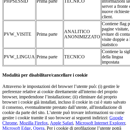
PHPSESSID
Prima parte
TECNICO
informazioni la
server a fronte 
nuove richieste
client.
Contiene flag p
pagine visitate,
ANALITICO
PVW_VISITE
Prima parte
evitare di conta
ANONIMIZZATO
visite doppie a 
statistico
Contiene la sig
PVW_LINGUA
Prima parte
TECNICO
della lingua
impostata
Modalità per disabilitare/cancellare i cookie
Attraverso le impostazioni del browser l’utente può: (i) gestire le
preferenze relative ai cookie direttamente all'interno del proprio
browser, impedendone l’installazione; (ii) eliminare dal proprio
browser i cookie già installati, incluso il cookie in cui è stato salvato
il consenso, eventualmente prestato dall’utente, all'installazione di
cookie da parte del sito. L’utente può trovare informazioni su come
gestire i cookie tramite il suo browser ai seguenti indirizzi:
Google
Chrome
,
Mozilla Firefox
,
Apple Safari
,
Microsoft Internet Explorer
,
Microsoft Edge
,
Opera
. Per i cookie di profilazione l’utente potrà