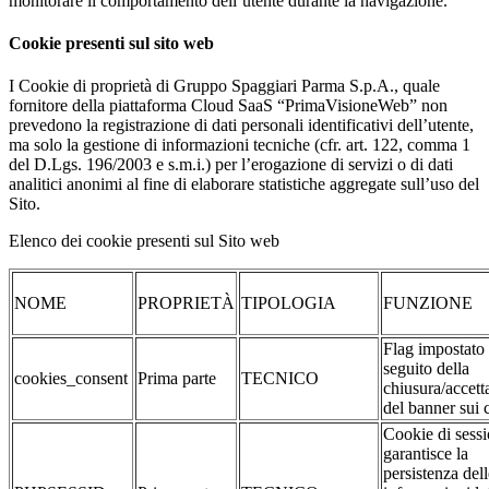
monitorare il comportamento dell’utente durante la navigazione.
Cookie presenti sul sito web
I Cookie di proprietà di Gruppo Spaggiari Parma S.p.A., quale
fornitore della piattaforma Cloud SaaS “PrimaVisioneWeb” non
prevedono la registrazione di dati personali identificativi dell’utente,
ma solo la gestione di informazioni tecniche (cfr. art. 122, comma 1
del D.Lgs. 196/2003 e s.m.i.) per l’erogazione di servizi o di dati
analitici anonimi al fine di elaborare statistiche aggregate sull’uso del
Sito.
Elenco dei cookie presenti sul Sito web
NOME
PROPRIETÀ
TIPOLOGIA
FUNZIONE
Flag impostato
seguito della
cookies_consent
Prima parte
TECNICO
chiusura/accett
del banner sui 
Cookie di sessi
garantisce la
persistenza dell