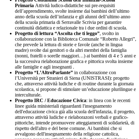
Primaria
Attività ludico-didattiche sui pre-requisiti
dell’apprendimento, svolte insieme dai bambini dell’ultimo
anno della scuola dell’infanzia e gli alunni dell’ultimo anno
della scuola primaria di Serravalle Scrivia per garantire
continuità didattica e relazionale tra i due ordini di scuola.
Progetto di lettura “Ascolta che ti leggo”
,
svolto in
collaborazione con la Biblioteca Comunale “Roberto Allegri”,
che prevede la lettura di storie e favole (anche in lingua
madre) svolte dai genitori o da altri membri della famiglia
(nonni, fratelli o sorelle maggiori…) ai bambini di 4 e 5 anni e
la successiva rielaborazione grafica e pittorica svolta insieme
alle famiglie e agli insegnanti .
Progetto “L’AltroParlante”
in collaborazione con
l’Università per Stranieri di Siena (UNISTRASI): progetto
che, attraverso attività ludiche e di routine durante la giornata
scolastica, si propone di stimolare un’educazione plurilingue e
interculturale.
Progetto IRC / Educazione Civica
: in linea con le recenti
linee guida ministeriali riguardanti l'insegnamento
dell'educazione civica già alla scuola dell'infanzia, il progetto,
attraverso attività ludiche e rielaborazoni verbali e grafico-
pittoriche, intende promuovere atteggiamenti di solidarietà, di
rispetto dell'altro e del bene comune. Ai bambini che si
avvalgono dell'insegnamento della religione cattolica,