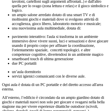
tavoloni, cartelloni sugli argomenti affrontati..) e dall'altro
quella per lo svago (zona lettura e relax) e il gioco simbolico e
logico.
un ampio salone arredato dotato di una smart TV e di
moltissimi giochi e materiali dove si svolgono attività di
accoglienza, gioco libero, laboratorio motorio e musicale;
una nuovissima aula multimediale, dotata di:
pavimento interattivo: l'aula si trasforma in un ambiente
immersivo dove vivere suoni, luci e sensazioni e dove giocare
usando il proprio corpo per affinare la coordinazione,
l'orientamento spaziale, concetti topologici. e altre
competenze cognitive, divertendosi in un ambiente magico
smartboard touch di ultima generazione
due PC portatili
un’aula dormitorio
servizi igienici comunicanti con le diverse aule.
Ogni aula è dotata di un PC portatile e del diretto accesso all'area
esterna.
All’esterno, l’edificio è circondato da un ampio giardino dotato di
giochi e materiali nuovi non solo per giocare e svagarsi nella bella
stagione ma per vivere esperienze ditattiche outodoor (scivoli,
altalene, dondoli, tavoli di legno esperenziali, percorsi..).