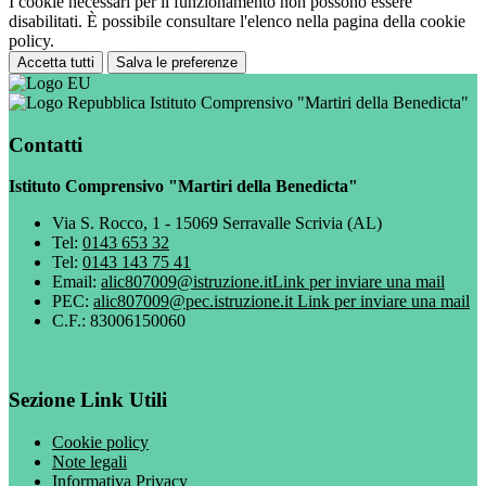
I cookie necessari per il funzionamento non possono essere
disabilitati. È possibile consultare l'elenco nella pagina della cookie
policy.
Accetta tutti
Salva le preferenze
Istituto Comprensivo "Martiri della Benedicta"
Contatti
Istituto Comprensivo "Martiri della Benedicta"
Via S. Rocco, 1 - 15069 Serravalle Scrivia (AL)
Tel:
0143 653 32
Tel:
0143 143 75 41
Email:
alic807009@istruzione.it
Link per inviare una mail
PEC:
alic807009@pec.istruzione.it
Link per inviare una mail
C.F.: 83006150060
Sezione Link Utili
Cookie policy
Note legali
Informativa Privacy