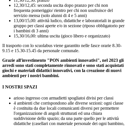
11,30/12,30: pranzo
12,30/12,45: seconda uscita dopo pranzo per chi non
frequenta pomeriggio/ rientro per chi non usufruisce del
servizio mensa (solo alunni di 4 e 5 anni)
13,00/15,00: attività ludico, didattiche e laboratoriali in grande
gruppo per classi aperte e/o in sezione (riposo obbligatorio per
i bambini di 3 anni)
15,30/16,00: ultima uscita (gioco libero e organizzato)
Il trasporto con lo scuolabus viene garantito nelle fasce orarie 8.30-
9.15 e 15.30-15.45 da personale comunale.
Grazie all'investimento "PON ambienti innovativi", nel 2023 gli
arredi sono stati completamente rinnovati e sono stati acquistati
giochi e materiali didattici innovativi, con la creazione di nuovi
ambienti per i nostri bambini.
I NOSTRI SPAZI
arioso ingresso con armadietti spogliatoi divisi per classi
4 ambienti che corrispondono alle diverse sezioni: ogni classe
è costituita da due locali comunicanti diversi per permettere
l'organizzazione di angoli strutturati ed una chiara
suddivisione dello spazio; da una parte quello per le attività
didattiche (casellari con materiale personale dei ogni bambino,