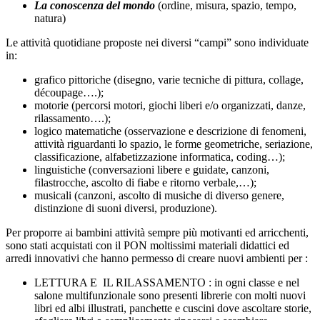
La conoscenza del mondo
(ordine, misura, spazio, tempo,
natura)
Le attività quotidiane proposte nei diversi “campi” sono individuate
in:
grafico pittoriche (disegno, varie tecniche di pittura, collage,
découpage….);
motorie (percorsi motori, giochi liberi e/o organizzati, danze,
rilassamento….);
logico matematiche (osservazione e descrizione di fenomeni,
attività riguardanti lo spazio, le forme geometriche, seriazione,
classificazione, alfabetizzazione informatica, coding…);
linguistiche (conversazioni libere e guidate, canzoni,
filastrocche, ascolto di fiabe e ritorno verbale,…);
musicali (canzoni, ascolto di musiche di diverso genere,
distinzione di suoni diversi, produzione).
Per proporre ai bambini attività sempre più motivanti ed arricchenti,
sono stati acquistati con il PON moltissimi materiali didattici ed
arredi innovativi che hanno permesso di creare nuovi ambienti per :
LETTURA E IL RILASSAMENTO : in ogni classe e nel
salone multifunzionale sono presenti librerie con molti nuovi
libri ed albi illustrati, panchette e cuscini dove ascoltare storie,