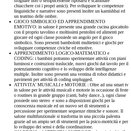
sfogliare libri o semplicemente riposarsi e scambiare
chiacchere coi i propri amici). Per sviluppare le competenze
linguistiche e narrative sono presenti inoltre un kamishbai ed
un teatrino delle ombre.
GIOCO SIMBOLICO ED APPRENDIMENTO
EMOTIVO: in salone è presente una grande cucina giocattolo
con il proprio tavolino e moltissimi pentolini ed alimenti per
giocare ed ogni classe possiede un angolo per il gioco
simbolico. Sono presenti bambolotti multietnici e giochi per
sviluppare competenze civiche ed emotive.
APPRENDIMENTO LOGICO-MATEMATICO e
CODING: i bambini potranno sperimentare attività con piani
luminosi e costruzioni traslucide, nuovi giochi dat tavolo per il
potenziamento cognitivo e lo sviluppo delle intelligenze
multiple. Inoltre sono presenti una ventina di robot didattici e
pavimenti per attività di coding unplugged.
ATTIVITA' MUSICALI e MOTORIE : Oltre ad una smart tv
in salone per le attività musicali e motorie in occasione di feste
o routines in grande gruppo (canti, baby dance..), ogni classe
possiede uno stereo e sono a disposizioni giochi per la
conoscenza musicale ed un nuovo set di strumenti a
percussione per sperimentare sequenze ritmiche e sonore. Il
salone multifunzionale si trasforma in una piccola palestra
grazie ad un ampio set di strumenti per la psico-motricità e per
lo sviluppo dei sensi e della coordinazione.