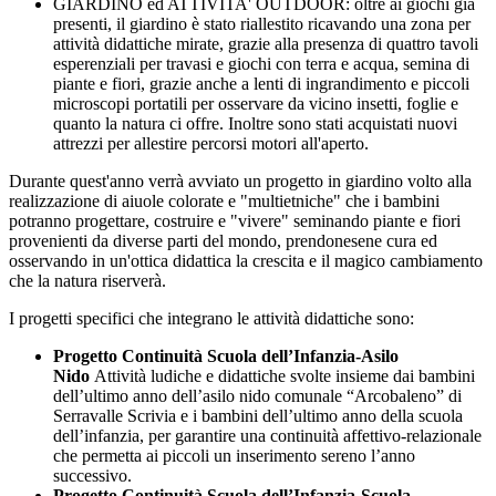
GIARDINO ed ATTIVITA' OUTDOOR: oltre ai giochi già
presenti, il giardino è stato riallestito ricavando una zona per
attività didattiche mirate, grazie alla presenza di quattro tavoli
esperenziali per travasi e giochi con terra e acqua, semina di
piante e fiori, grazie anche a lenti di ingrandimento e piccoli
microscopi portatili per osservare da vicino insetti, foglie e
quanto la natura ci offre. Inoltre sono stati acquistati nuovi
attrezzi per allestire percorsi motori all'aperto.
Durante quest'anno verrà avviato un progetto in giardino volto alla
realizzazione di aiuole colorate e "multietniche" che i bambini
potranno progettare, costruire e "vivere" seminando piante e fiori
provenienti da diverse parti del mondo, prendonesene cura ed
osservando in un'ottica didattica la crescita e il magico cambiamento
che la natura riserverà.
I progetti specifici che integrano le attività didattiche sono:
Progetto Continuità Scuola dell’Infanzia-Asilo
Nido
Attività ludiche e didattiche svolte insieme dai bambini
dell’ultimo anno dell’asilo nido comunale “Arcobaleno” di
Serravalle Scrivia e i bambini dell’ultimo anno della scuola
dell’infanzia, per garantire una continuità affettivo-relazionale
che permetta ai piccoli un inserimento sereno l’anno
successivo.
Progetto Continuità Scuola dell’Infanzia-Scuola