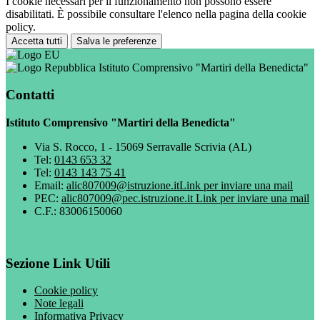
I cookie necessari per il funzionamento non possono essere
disabilitati. È possibile consultare l'elenco nella pagina della cookie
policy.
Accetta tutti
Salva le preferenze
Istituto Comprensivo "Martiri della Benedicta"
Contatti
Istituto Comprensivo "Martiri della Benedicta"
Via S. Rocco, 1 - 15069 Serravalle Scrivia (AL)
Tel:
0143 653 32
Tel:
0143 143 75 41
Email:
alic807009@istruzione.it
Link per inviare una mail
PEC:
alic807009@pec.istruzione.it
Link per inviare una mail
C.F.: 83006150060
Sezione Link Utili
Cookie policy
Note legali
Informativa Privacy