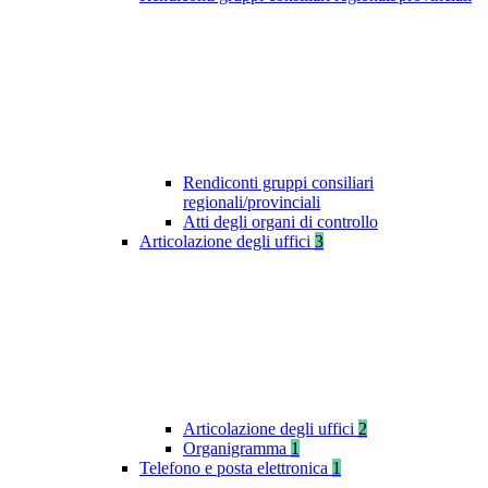
Rendiconti gruppi consiliari
regionali/provinciali
Atti degli organi di controllo
Articolazione degli uffici
3
Articolazione degli uffici
2
Organigramma
1
Telefono e posta elettronica
1