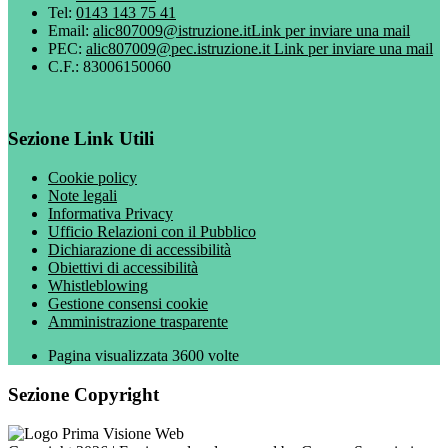
Tel:
0143 143 75 41
Email:
alic807009@istruzione.it
Link per inviare una mail
PEC:
alic807009@pec.istruzione.it
Link per inviare una mail
C.F.: 83006150060
Sezione Link Utili
Cookie policy
Note legali
Informativa Privacy
Ufficio Relazioni con il Pubblico
Dichiarazione di accessibilità
Obiettivi di accessibilità
Whistleblowing
Gestione consensi cookie
Amministrazione trasparente
Pagina visualizzata
3600
volte
Sezione Copyright