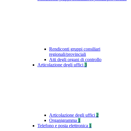
Rendiconti gruppi consiliari
regionali/provinciali
Atti degli organi di controllo
Articolazione degli uffici
3
Articolazione degli uffici
2
Organigramma
1
Telefono e posta elettronica
1