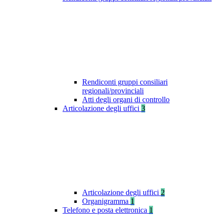
Rendiconti gruppi consiliari
regionali/provinciali
Atti degli organi di controllo
Articolazione degli uffici
3
Articolazione degli uffici
2
Organigramma
1
Telefono e posta elettronica
1