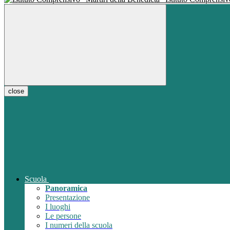
close
Scuola
Panoramica
Presentazione
I luoghi
Le persone
I numeri della scuola