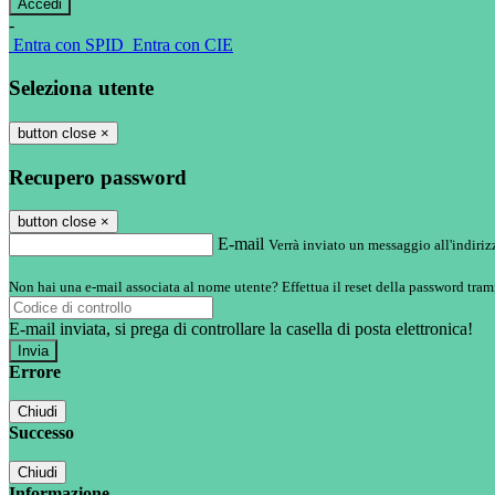
-
Entra con SPID
Entra con CIE
Seleziona utente
button close
×
Recupero password
button close
×
E-mail
Verrà inviato un messaggio all'indirizz
Non hai una e-mail associata al nome utente? Effettua il reset della password tram
E-mail inviata, si prega di controllare la casella di posta elettronica!
Errore
Chiudi
Successo
Chiudi
Informazione