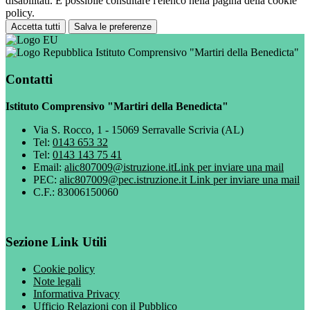
disabilitati. È possibile consultare l'elenco nella pagina della cookie
policy.
Accetta tutti
Salva le preferenze
Istituto Comprensivo "Martiri della Benedicta"
Contatti
Istituto Comprensivo "Martiri della Benedicta"
Via S. Rocco, 1 - 15069 Serravalle Scrivia (AL)
Tel:
0143 653 32
Tel:
0143 143 75 41
Email:
alic807009@istruzione.it
Link per inviare una mail
PEC:
alic807009@pec.istruzione.it
Link per inviare una mail
C.F.: 83006150060
Sezione Link Utili
Cookie policy
Note legali
Informativa Privacy
Ufficio Relazioni con il Pubblico