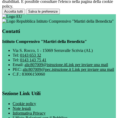
disabilitati. È possibile consultare l'elenco nella pagina della cookie
policy.
Accetta tutti
Salva le preferenze
Istituto Comprensivo "Martiri della Benedicta"
Contatti
Istituto Comprensivo "Martiri della Benedicta"
Via S. Rocco, 1 - 15069 Serravalle Scrivia (AL)
Tel:
0143 653 32
Tel:
0143 143 75 41
Email:
alic807009@istruzione.it
Link per inviare una mail
PEC:
alic807009@pec.istruzione.it
Link per inviare una mail
C.F.: 83006150060
Sezione Link Utili
Cookie policy
Note legali
Informativa Privacy
Ufficio Relazioni con il Pubblico