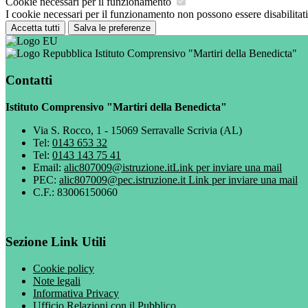
Cookie necessari per il funzionamento
I cookie necessari per il funzionamento non possono essere disabilitati.
Accetta tutti
Salva le preferenze
Istituto Comprensivo "Martiri della Benedicta"
Contatti
Istituto Comprensivo "Martiri della Benedicta"
Via S. Rocco, 1 - 15069 Serravalle Scrivia (AL)
Tel:
0143 653 32
Tel:
0143 143 75 41
Email:
alic807009@istruzione.it
Link per inviare una mail
PEC:
alic807009@pec.istruzione.it
Link per inviare una mail
C.F.: 83006150060
Sezione Link Utili
Cookie policy
Note legali
Informativa Privacy
Ufficio Relazioni con il Pubblico