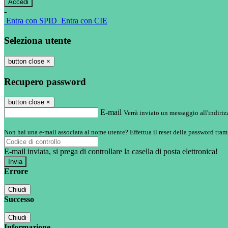
-
Entra con SPID
Entra con CIE
Seleziona utente
button close
×
Recupero password
button close
×
E-mail
Verrà inviato un messaggio all'indirizz
Non hai una e-mail associata al nome utente? Effettua il reset della password tram
E-mail inviata, si prega di controllare la casella di posta elettronica!
Errore
Chiudi
Successo
Chiudi
Informazione