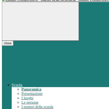
close
Scuola
Panoramica
Presentazione
I luoghi
Le persone
I numeri della scuola