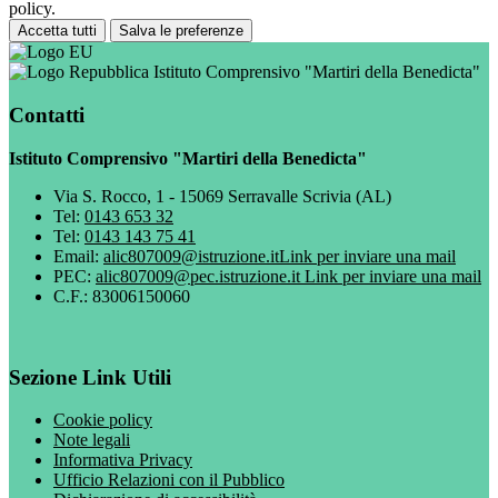
policy.
Accetta tutti
Salva le preferenze
Istituto Comprensivo "Martiri della Benedicta"
Contatti
Istituto Comprensivo "Martiri della Benedicta"
Via S. Rocco, 1 - 15069 Serravalle Scrivia (AL)
Tel:
0143 653 32
Tel:
0143 143 75 41
Email:
alic807009@istruzione.it
Link per inviare una mail
PEC:
alic807009@pec.istruzione.it
Link per inviare una mail
C.F.: 83006150060
Sezione Link Utili
Cookie policy
Note legali
Informativa Privacy
Ufficio Relazioni con il Pubblico