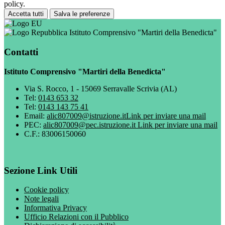
policy.
Accetta tutti
Salva le preferenze
Istituto Comprensivo "Martiri della Benedicta"
Contatti
Istituto Comprensivo "Martiri della Benedicta"
Via S. Rocco, 1 - 15069 Serravalle Scrivia (AL)
Tel:
0143 653 32
Tel:
0143 143 75 41
Email:
alic807009@istruzione.it
Link per inviare una mail
PEC:
alic807009@pec.istruzione.it
Link per inviare una mail
C.F.: 83006150060
Sezione Link Utili
Cookie policy
Note legali
Informativa Privacy
Ufficio Relazioni con il Pubblico