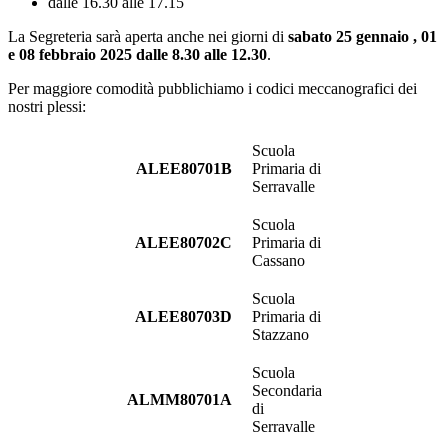
dalle 16.30 alle 17.15
La Segreteria sarà aperta anche nei giorni di
sabato 25 gennaio , 01
e 08 febbraio 2025 dalle 8.30 alle 12.30
.
Per maggiore comodità pubblichiamo i codici meccanografici dei
nostri plessi:
Scuola
ALEE80701B
Primaria di
Serravalle
Scuola
ALEE80702C
Primaria di
Cassano
Scuola
ALEE80703D
Primaria di
Stazzano
Scuola
Secondaria
ALMM80701A
di
Serravalle