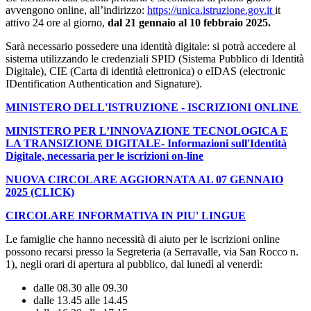
avvengono online, all’indirizzo:
https://unica.istruzione.gov.it
it
attivo 24 ore al giorno,
dal 21 gennaio al 10 febbraio 2025.
Sarà necessario possedere una identità digitale: si potrà accedere al
sistema utilizzando le credenziali SPID (Sistema Pubblico di Identità
Digitale), CIE (Carta di identità elettronica) o eIDAS (electronic
IDentification Authentication and Signature).
MINISTERO DELL'ISTRUZIONE - ISCRIZIONI ONLINE
MINISTERO PER L’INNOVAZIONE TECNOLOGICA E
LA TRANSIZIONE DIGITALE-
Informazioni sull'Identità
Digitale, necessaria per le iscrizioni on-line
NUOVA CIRCOLARE AGGIORNATA AL 07 GENNAIO
2025 (CLICK)
CIRCOLARE INFORMATIVA IN PIU' LINGUE
Le famiglie che hanno necessità di aiuto per le iscrizioni online
possono recarsi presso la Segreteria (a Serravalle, via San Rocco n.
1), negli orari di apertura al pubblico, dal lunedì al venerdì:
dalle 08.30 alle 09.30
dalle 13.45 alle 14.45