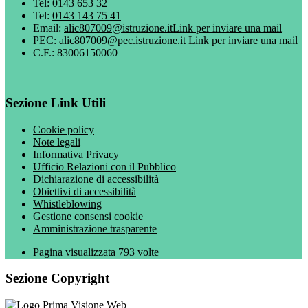
Tel:
0143 653 32
Tel:
0143 143 75 41
Email:
alic807009@istruzione.it
Link per inviare una mail
PEC:
alic807009@pec.istruzione.it
Link per inviare una mail
C.F.: 83006150060
Sezione Link Utili
Cookie policy
Note legali
Informativa Privacy
Ufficio Relazioni con il Pubblico
Dichiarazione di accessibilità
Obiettivi di accessibilità
Whistleblowing
Gestione consensi cookie
Amministrazione trasparente
Pagina visualizzata
793
volte
Sezione Copyright