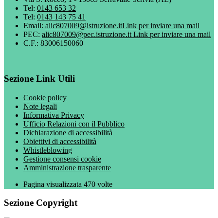
Tel:
0143 653 32
Tel:
0143 143 75 41
Email:
alic807009@istruzione.it
Link per inviare una mail
PEC:
alic807009@pec.istruzione.it
Link per inviare una mail
C.F.: 83006150060
Sezione Link Utili
Cookie policy
Note legali
Informativa Privacy
Ufficio Relazioni con il Pubblico
Dichiarazione di accessibilità
Obiettivi di accessibilità
Whistleblowing
Gestione consensi cookie
Amministrazione trasparente
Pagina visualizzata
470
volte
Sezione Copyright