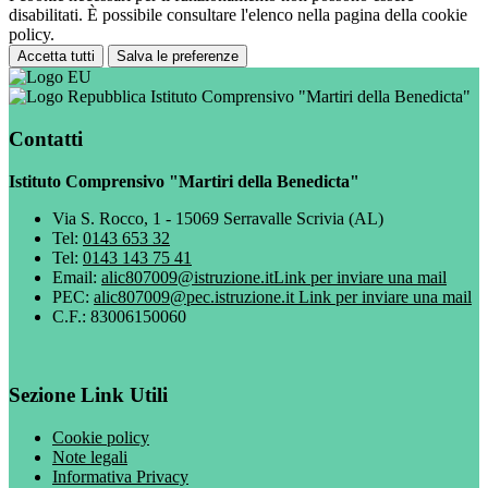
disabilitati. È possibile consultare l'elenco nella pagina della cookie
policy.
Accetta tutti
Salva le preferenze
Istituto Comprensivo "Martiri della Benedicta"
Contatti
Istituto Comprensivo "Martiri della Benedicta"
Via S. Rocco, 1 - 15069 Serravalle Scrivia (AL)
Tel:
0143 653 32
Tel:
0143 143 75 41
Email:
alic807009@istruzione.it
Link per inviare una mail
PEC:
alic807009@pec.istruzione.it
Link per inviare una mail
C.F.: 83006150060
Sezione Link Utili
Cookie policy
Note legali
Informativa Privacy