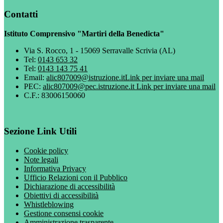
Contatti
Istituto Comprensivo "Martiri della Benedicta"
Via S. Rocco, 1 - 15069 Serravalle Scrivia (AL)
Tel:
0143 653 32
Tel:
0143 143 75 41
Email:
alic807009@istruzione.it
Link per inviare una mail
PEC:
alic807009@pec.istruzione.it
Link per inviare una mail
C.F.: 83006150060
Sezione Link Utili
Cookie policy
Note legali
Informativa Privacy
Ufficio Relazioni con il Pubblico
Dichiarazione di accessibilità
Obiettivi di accessibilità
Whistleblowing
Gestione consensi cookie
Amministrazione trasparente