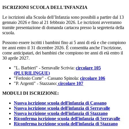
ISCRIZIONI SCUOLA DELL'INFANZIA
Le iscrizioni alla Scuola dell’Infanzia sono possibili a partire dal 13
gennaio 2026 e fino al 21 febbraio 2026. Le iscrizioni avverranno
tramite presentazione di domanda cartacea presso la segreteria della
scuola.
Possono essere iscritti i bambini fino ai 5 anni di età e che compiono
tre anni entro il 31 dicembre 2026. È consentita anche l’iscrizione,
come anticipatari, dei bambini che compiono tre anni di età entro il
30 aprile 2027.
"L. Barbieri" - Serravalle Scrivia:
circolare 105
(PLURILINGUE)
"Ferlosio Corte" - Cassano Spinola:
circolare 106
"P. Argenti" - Stazzano:
circolare 107
MODULI DI ISCRIZIONE:
Nuova iscrizione scuola dell'infanzia di Cassano
Nuova iscrizione scuola dell'infanzia di Serravalle
Nuova iscrizione scuola dell'infanzia di Stazzano
Riconferma iscrizione scuola dell'infanzia di Serravalle
Riconferma iscrizione scuola dell'infanzia di Stazzano