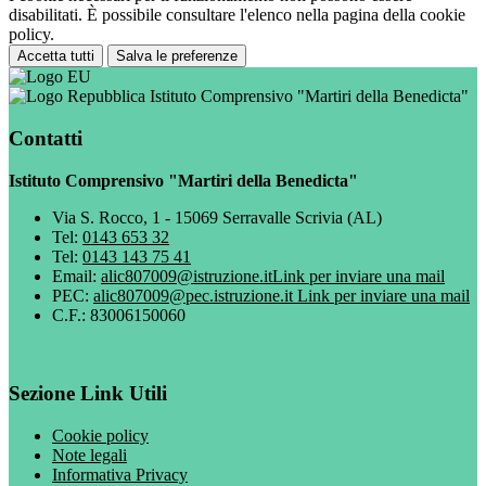
disabilitati. È possibile consultare l'elenco nella pagina della cookie
policy.
Accetta tutti
Salva le preferenze
Istituto Comprensivo "Martiri della Benedicta"
Contatti
Istituto Comprensivo "Martiri della Benedicta"
Via S. Rocco, 1 - 15069 Serravalle Scrivia (AL)
Tel:
0143 653 32
Tel:
0143 143 75 41
Email:
alic807009@istruzione.it
Link per inviare una mail
PEC:
alic807009@pec.istruzione.it
Link per inviare una mail
C.F.: 83006150060
Sezione Link Utili
Cookie policy
Note legali
Informativa Privacy