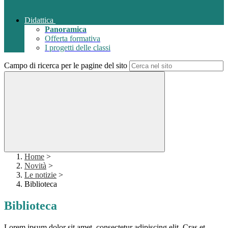
Didattica
Panoramica
Offerta formativa
I progetti delle classi
Campo di ricerca per le pagine del sito
Home
>
Novità
>
Le notizie
>
Biblioteca
Biblioteca
Lorem ipsum dolor sit amet, consectetur adipiscing elit. Cras et