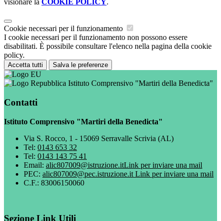
visionare la
COOKIE POLICY
.
Cookie necessari per il funzionamento
I cookie necessari per il funzionamento non possono essere
disabilitati. È possibile consultare l'elenco nella pagina della cookie
policy.
Accetta tutti
Salva le preferenze
Istituto Comprensivo "Martiri della Benedicta"
Contatti
Istituto Comprensivo "Martiri della Benedicta"
Via S. Rocco, 1 - 15069 Serravalle Scrivia (AL)
Tel:
0143 653 32
Tel:
0143 143 75 41
Email:
alic807009@istruzione.it
Link per inviare una mail
PEC:
alic807009@pec.istruzione.it
Link per inviare una mail
C.F.: 83006150060
Sezione Link Utili