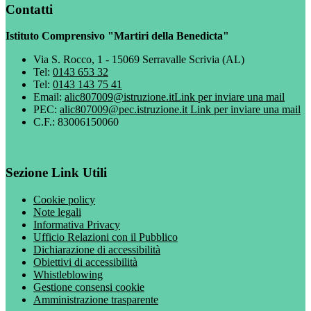
Contatti
Istituto Comprensivo "Martiri della Benedicta"
Via S. Rocco, 1 - 15069 Serravalle Scrivia (AL)
Tel:
0143 653 32
Tel:
0143 143 75 41
Email:
alic807009@istruzione.it
Link per inviare una mail
PEC:
alic807009@pec.istruzione.it
Link per inviare una mail
C.F.: 83006150060
Sezione Link Utili
Cookie policy
Note legali
Informativa Privacy
Ufficio Relazioni con il Pubblico
Dichiarazione di accessibilità
Obiettivi di accessibilità
Whistleblowing
Gestione consensi cookie
Amministrazione trasparente