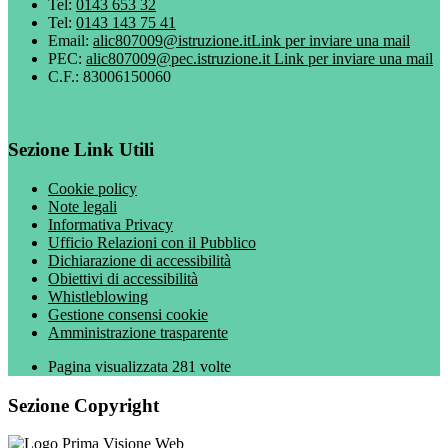
Tel:
0143 653 32
Tel:
0143 143 75 41
Email:
alic807009@istruzione.it
Link per inviare una mail
PEC:
alic807009@pec.istruzione.it
Link per inviare una mail
C.F.: 83006150060
Sezione Link Utili
Cookie policy
Note legali
Informativa Privacy
Ufficio Relazioni con il Pubblico
Dichiarazione di accessibilità
Obiettivi di accessibilità
Whistleblowing
Gestione consensi cookie
Amministrazione trasparente
Pagina visualizzata
281
volte
Sezione Copyright