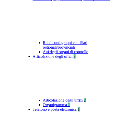
Rendiconti gruppi consiliari
regionali/provinciali
Atti degli organi di controllo
Articolazione degli uffici
3
Articolazione degli uffici
2
Organigramma
1
Telefono e posta elettronica
1