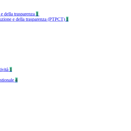
 e della trasparenza
1
rruzione e della trasparenza (PTPCT)
1
tività
1
stionale
4