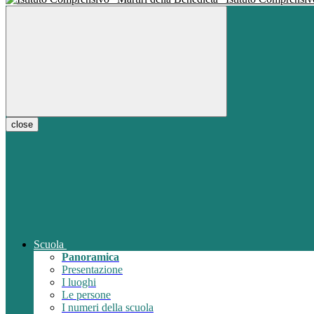
close
Scuola
Panoramica
Presentazione
I luoghi
Le persone
I numeri della scuola