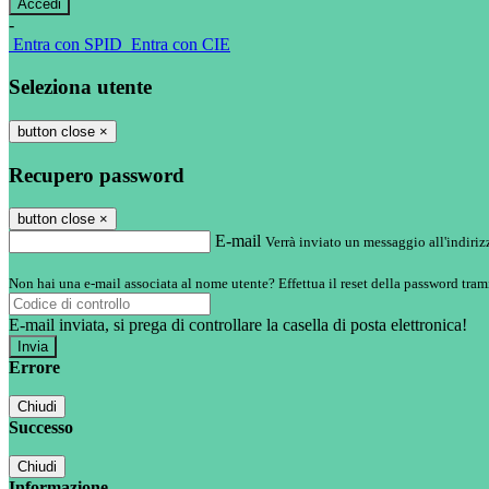
-
Entra con SPID
Entra con CIE
Seleziona utente
button close
×
Recupero password
button close
×
E-mail
Verrà inviato un messaggio all'indirizz
Non hai una e-mail associata al nome utente? Effettua il reset della password tram
E-mail inviata, si prega di controllare la casella di posta elettronica!
Errore
Chiudi
Successo
Chiudi
Informazione