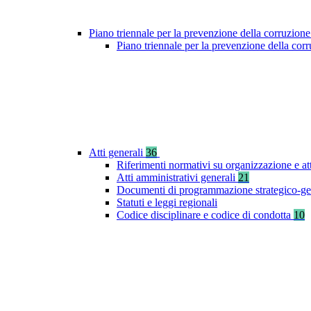
Piano triennale per la prevenzione della corruzione
Piano triennale per la prevenzione della co
Atti generali
36
Riferimenti normativi su organizzazione e at
Atti amministrativi generali
21
Documenti di programmazione strategico-ge
Statuti e leggi regionali
Codice disciplinare e codice di condotta
10