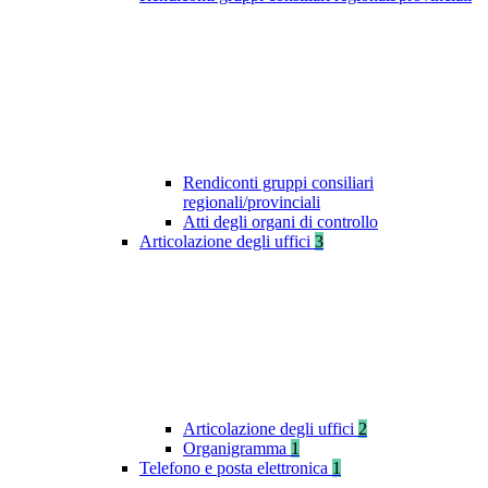
Rendiconti gruppi consiliari
regionali/provinciali
Atti degli organi di controllo
Articolazione degli uffici
3
Articolazione degli uffici
2
Organigramma
1
Telefono e posta elettronica
1